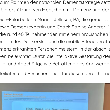
nd im Rahmen der nationalen Demenzstrategie setzt
d Unterstützung von Menschen mit Demenz und der
ce-Mitarbeiterin Marina Jellitsch, BA, die gemein
 sowie Demenzexpertin und Coach Sabine Angerer, M
 die rund 40 Teilnehmenden mit einem praxisnahen 
istungen des Dorfservice und die mobile Pflegeberat
 Demenz erkrankten Personen meistern. In der absc
n beleuchtet. Durch die interaktive Gestaltung de
tet und Angehörige wie Betroffene gestärkt werde
teiligten und Besucher:innen für diesen bereicher