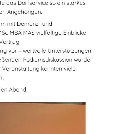
e das Dorfservice so ein starkes
en Angehörigen.
sam mit Demenz- und
Sc MBA MAS vielfältige Einblicke
Vortrag.
ung vor – wertvolle Unterstützungen
hließenden Podiumsdiskussion wurden
r Veranstaltung konnten viele
n
.
nden Abend.